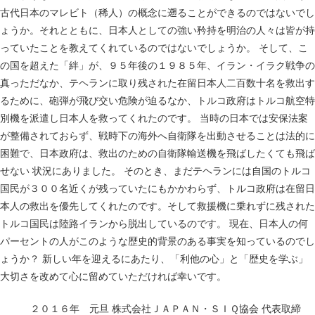
古代日本のマレビト（稀人）の概念に遡ることができるのではないでし
ょうか。それとともに、日本人としての強い矜持を明治の人々は皆が持
っていたことを教えてくれているのではないでしょうか。 そして、こ
の国を超えた「絆」が、９５年後の１９８５年、イラン・イラク戦争の
真っただなか、テヘランに取り残された在留日本人二百数十名を救出す
るために、砲弾が飛び交い危険が迫るなか、トルコ政府はトルコ航空特
別機を派遣し日本人を救ってくれたのです。 当時の日本では安保法案
が整備されておらず、戦時下の海外へ自衛隊を出動させることは法的に
困難で、日本政府は、救出のための自衛隊輸送機を飛ばしたくても飛ば
せない 状況にありました。 そのとき、まだテヘランには自国のトルコ
国民が３００名近くが残っていたにもかかわらず、トルコ政府は在留日
本人の救出を優先してくれたのです。そして救援機に乗れずに残された
トルコ国民は陸路イランから脱出しているのです。 現在、日本人の何
パーセントの人がこのような歴史的背景のある事実を知っているのでし
ょうか？ 新しい年を迎えるにあたり、「利他の心」と「歴史を学ぶ」
大切さを改めて心に留めていただければ幸いです。
２０１６年 元旦 株式会社ＪＡＰＡＮ・ＳＩＱ協会 代表取締