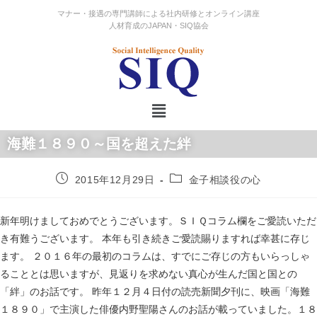
マナー・接遇の専門講師による社内研修とオンライン講座
人材育成のJAPAN・SIQ協会
海難１８９０～国を超えた絆
2015年12月29日
金子相談役の心
新年明けましておめでとうございます。ＳＩＱコラム欄をご愛読いただ
き有難うございます。 本年も引き続きご愛読賜りますれば幸甚に存じ
ます。 ２０１６年の最初のコラムは、すでにご存じの方もいらっしゃ
ることとは思いますが、見返りを求めない真心が生んだ国と国との
「絆」のお話です。 昨年１２月４日付の読売新聞夕刊に、映画「海難
１８９０」で主演した俳優内野聖陽さんのお話が載っていました。１８