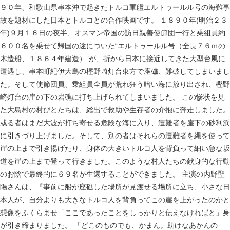
９０年、和歌山県串本沖で起きたトルコ軍艦エルトゥールル号の海難事
故を題材にした日本とトルコとの合作映画です。 １８９０年(明治２３
年)９月１６日の夜半、オスマン帝国の訪日親善使節団一行と乗組員約
６００名を乗せて帰国の途についた“エルトゥールル号（全長７６ｍの
木造船、１８６４年建造）”が、折から日本に接近してきた大型台風に
遭遇し、串本町紀伊大島の樫野埼灯台東方で座礁、難破してしまいまし
た。そして使節団員、乗組員全員が荒れ狂う暗い海に放り出され、樫野
崎灯台の崖の下の岩礁に打ち上げられてしまいました。 この惨状を見
た大島村の村びとたちは、総出で救助や生存者の介抱に奔走しました。
或る者はまだ大波が打ち寄せる危険な海に入り、遭難者を崖下の砂利浜
に引きづり上げました。そして、別の者はそれらの遭難者を縄を使って
崖の上まで引き揚げたり、身体の大きいトルコ人を背負って細い急な坂
道を崖の上まで登って行きました。このような村人たちの献身的な行動
のお陰で最終的に６９名が生還することができました。 主演の内野聖
陽さんは、『事前に船が座礁した場所が見渡せる場所に立ち、小さな日
本人が、自分よりも大きなトルコ人を背負ってこの崖を上がったのかと
想像をふくらませ「ここであったことをしっかりと伝えなければと」身
が引き締まりました。 「どこのものでも、かまん。助けなあかんの