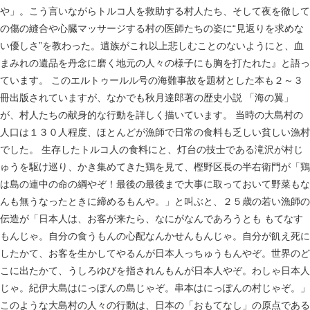
や」。こう言いながらトルコ人を救助する村人たち、そして夜を徹して
の傷の縫合や心臓マッサージする村の医師たちの姿に“見返りを求めな
い優しさ”を教わった。遺族がこれ以上悲しむことのないようにと、血
まみれの遺品を丹念に磨く地元の人々の様子にも胸を打たれた』と語っ
ています。 このエルトゥールル号の海難事故を題材とした本も２～３
冊出版されていますが、なかでも秋月達郎著の歴史小説 「海の翼」
が、村人たちの献身的な行動を詳しく描いています。 当時の大島村の
人口は１３０人程度、ほとんどが漁師で日常の食料も乏しい貧しい漁村
でした。 生存したトルコ人の食料にと、灯台の技士である滝沢が村じ
ゅうを駆け巡り、かき集めてきた鶏を見て、樫野区長の半右衛門が「鶏
は島の連中の命の綱やぞ！最後の最後まで大事に取っておいて野菜もな
んも無うなったときに締めるもんや。」と叫ぶと、２５歳の若い漁師の
伝造が「日本人は、お客が来たら、なにがなんであろうとも もてなす
もんじゃ。自分の食うもんの心配なんかせんもんじゃ。自分が飢え死に
したかて、お客を生かしてやるんが日本人っちゅうもんやぞ。世界のど
こに出たかて、うしろゆびを指されんもんが日本人やぞ。わしゃ日本人
じゃ。紀伊大島はにっぽんの島じゃぞ。串本はにっぽんの村じゃぞ。」
このような大島村の人々の行動は、日本の「おもてなし」の原点である