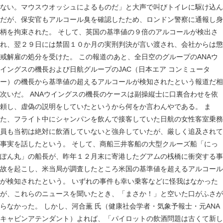
ない。マウスウオッシュによるものだ」と大声で叫びトイレに駆け込ん
だが、保安官もアルコール臭を確認したため、ロンドン警察に通報し身
柄を拘束された。 そして、英国の基準値の９倍のアルコールが検出さ
れ、翌２９日には禁固１０か月の実刑判決が言い渡され、会社からは懲
戒解雇の処分を受けた。 この報道のあと、全日空のグループのANAウ
イングスの機長および日航グループのJAC（日本エア コンミュータ
ー）の機長から基準値の超えるアルコールが検知されたという報道だ相
次いだ。 ANAウイングスの機長のケースは副操縦士に口裏合わせを依
頼し、虚偽の説明をしていたというから何をか言わんやである。 ま
た、フライト中にシャンパンを飲んで接客していた日航の女性客室乗務
員も当初は絶対に飲酒していないと強弁していたが、厳しく追及されて
事実を話したという。 そして、商船三井客船の大型クルーズ船「にっ
ぽん丸」の船長が、昨年１２月末に寄港したグアムの桟橋に衝突する事
故を起こし、米当局が調査したところ米国の基準値を超えるアルコール
が検知されたという。 いずれの事件も幸い乗客などに怪我はなかった
が、これらのニュースを聞いたとき、「まさか！」と空いた口がふさが
らなかった。 しかし、河合薫 氏（健康社会学者・気象予報士・元ANA
キャビンアテンダント）よれば、「パイロットの飲酒問題は古くて新し