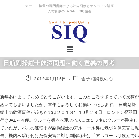
マナー・接遇の専門講師による社内研修とオンライン講座
人材育成のJAPAN・SIQ協会
日航副操縦士飲酒問題～働く意義の再考
2019年1月15日
金子相談役の心
新年あけましておめでとうございます。このところサボっていて投稿が
あいてしまいましたが、本年もよろしくお願いいたします。 日航副操
縦士の飲酒事件が起きたのは２０１８年１0月２８日 ロンドン発羽田
行きJAL４４便。クルーを機内へ運ぶバスには１３名のクルーが乗車し
ていたが、バスの運転手が副操縦士のアルコール臭に気づき保安官に報
告。機内へ駆け付けた保安官に対し副操縦士は「アルコールは飲んでい