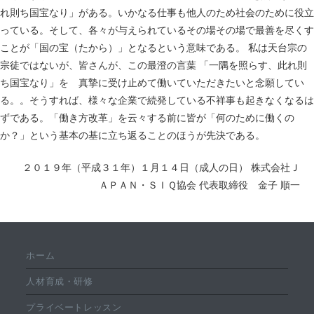
れ則ち国宝なり」がある。いかなる仕事も他人のため社会のために役立
っている。そして、各々が与えられているその場その場で最善を尽くす
ことが「国の宝（たから）」となるという意味である。 私は天台宗の
宗徒ではないが、皆さんが、この最澄の言葉 「一隅を照らす、此れ則
ち国宝なり」を 真摯に受け止めて働いていただきたいと念願してい
る。。そうすれば、様々な企業で続発している不祥事も起きなくなるは
ずである。「働き方改革」を云々する前に皆が「何のために働くの
か？」という基本の基に立ち返ることのほうが先決である。
２０１９年（平成３１年）１月１４日（成人の日） 株式会社Ｊ
ＡＰＡＮ・ＳＩＱ協会 代表取締役 金子 順一
ホーム
人材育成・研修
プライベートレッスン