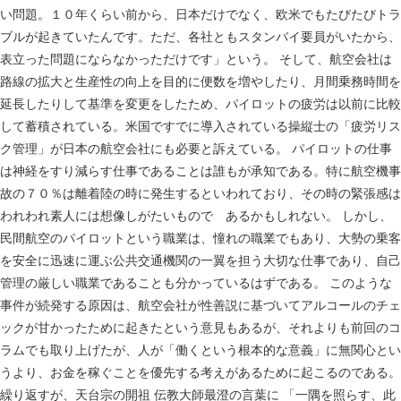
い問題。１０年くらい前から、日本だけでなく、欧米でもたびたびトラ
ブルが起きていたんです。ただ、各社ともスタンバイ要員がいたから、
表立った問題にならなかっただけです」という。 そして、航空会社は
路線の拡大と生産性の向上を目的に便数を増やしたり、月間乗務時間を
延長したりして基準を変更をしたため、パイロットの疲労は以前に比較
して蓄積されている。米国ですでに導入されている操縦士の「疲労リス
ク管理」が日本の航空会社にも必要と訴えている。 パイロットの仕事
は神経をすり減らす仕事であることは誰もが承知である。特に航空機事
故の７０％は離着陸の時に発生するといわれており、その時の緊張感は
われわれ素人には想像しがたいもので あるかもしれない。 しかし、
民間航空のパイロットという職業は、憧れの職業でもあり、大勢の乗客
を安全に迅速に運ぶ公共交通機関の一翼を担う大切な仕事であり、自己
管理の厳しい職業であることも分かっているはずである。 このような
事件が続発する原因は、航空会社が性善説に基づいてアルコールのチェ
ックが甘かったために起きたという意見もあるが、それよりも前回のコ
ラムでも取り上げたが、人が「働くという根本的な意義」に無関心とい
うより、お金を稼ぐことを優先する考えがあるために起こるのである。
繰り返すが、天台宗の開祖 伝教大師最澄の言葉に 「一隅を照らす、此