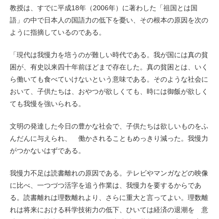
教授は、すでに平成18年（2006年）に著わした「祖国とは国
語」の中で日本人の国語力の低下を憂い、その根本の原因を次の
ように指摘しているのである。
「現代は我慢力を培うのが難しい時代である。我が国には真の貧
困が、有史以来四十年前ほどまで存在した。真の貧困とは、いく
ら働いても食べていけないという意味である。そのような社会に
おいて、子供たちは、おやつが欲しくても、時には御飯が欲しく
ても我慢を強いられる。
文明の発達した今日の豊かな社会で、子供たちは欲しいものをふ
んだんに与えられ、 働かされることもめっきり減った。我慢力
がつかないはずである。
我慢力不足は読書離れの原因である。テレビやマンガなどの映像
に比べ、一つづつ活字を追う作業は、我慢力を要するからであ
る。読書離れは理数離れより、さらに重大と言ってよい。理数離
れは将来における科学技術力の低下、ひいては経済の退潮を 意