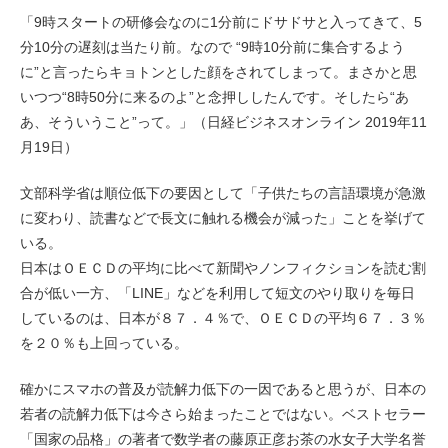
「9時スタートの研修会なのに1分前にドサドサと入ってきて、5
分10分の遅刻は当たり前。なので “9時10分前に集合するよう
に”と言ったらキョトンとした顔をされてしまって。まさかと思
いつつ“8時50分に来るのよ”と念押ししたんです。そしたら“あ
あ、そういうこと”って。」（日経ビジネスオンライン 2019年11
月19日）
文部科学省は順位低下の要因として「子供たちの言語環境が急激
に変わり、読書などで長文に触れる機会が減った」ことを挙げて
いる。
日本はＯＥＣＤの平均に比べて新聞やノンフィクションを読む割
合が低い一方、「LINE」などを利用して短文のやり取りを毎日
しているのは、日本が８７．４％で、ＯＥＣＤの平均６７．３％
を２０％も上回っている。
確かにスマホの普及が読解力低下の一因であると思うが、日本の
若者の読解力低下は今さら始まったことではない。ベストセラー
「国家の品格」の著者で数学者の藤原正彦お茶の水女子大学名誉