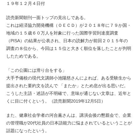
１９年１２月４日付
読売新聞朝刊一面トップの見出しである。
これは経済協力開発機構（ＯＥＣＤ）が２０１８年に７９か国・
地域の１５歳６０万人を対象に行った国際学習到達度調査
（PISA）の結果が公表され、日本の読解力が前回２０１５年の
調査の８位から、今回は１５位と大きく順位を落したことが判明
したためである。
「この公園には滑り台をする」
大手予備校の現代文講師小池陽慈さんによれば、ある受験生から
提出された要約文を読んで 「またか」とため息が出る思いだ。
こうした主語・述語が不明確で、意味が通じない文章は、近年と
くに目に付くという。（読売新聞2019年12月5日）
また、健康社会学者の河合薫さんは、講演会後の懇親会で、企業
の管理職が20代社員の日本語能力に悩まされているということが
話題になったという。