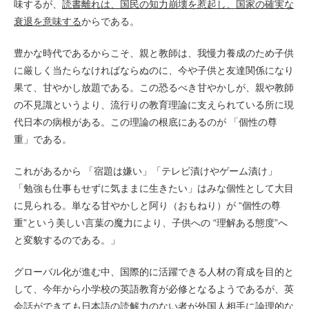
味するが、
読書離れは、国民の知力崩壊を惹起し、国家の確実な
衰退を意味する
からである。
豊かな時代であるからこそ、親と教師は、我慢力養成のため子供
に厳しく当たらなければならぬのに、今や子供と友達関係になり
果て、甘やかし放題である。この恐るべき甘やかしが、親や教師
の不見識というより、流行りの教育理論に支えられている所に現
代日本の病根がある。この理論の根底にあるのが 「個性の尊
重」である。
これがあるから 「宿題は嫌い」「テレビ漬けやゲーム漬け」
「勉強も仕事もせずに気ままに生きたい」はみな個性として大目
に見られる。単なる甘やかしと阿り（おもねり）が “個性の尊
重”という美しい言葉の魔力により、子供への “理解ある態度”へ
と変貌するのである。」
グローバル化が進む中、国際的に活躍できる人材の育成を目的と
して、今年から小学校の英語教育が必修となるようであるが、英
会話ができても日本語の読解力のない者が外国人相手に論理的な