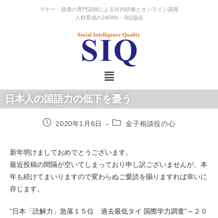
マナー・接遇の専門講師による社内研修とオンライン講座
人材育成のJAPAN・SIQ協会
日本人の国語力の低下を憂う
2020年1月6日
金子相談役の心
新年明けましておめでとうございます。
最近投稿の間隔が空いてしまっており申し訳ございませんが、本
年も続けてまいりますので変わらぬご愛読を賜りますれば幸いに
存じます。
“日本「読解力」急落１５位 過去最低タイ 国際学力調査”～２０