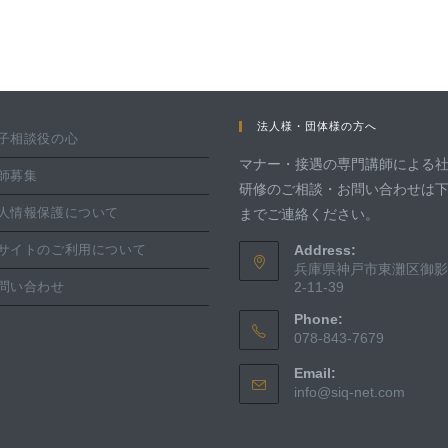
法人様・団体様の方へ
子相談役の心
マナー・接遇の専門講師による
師募集
研修のご相談・お問い合わせは
人情報保護について
までご連絡ください。
サイトのご利用について
Address:
兵庫県神戸市東灘区御影
問い合わせ
2-11-39
Phone:
078-843-7679
Email:
info@siq-net.com