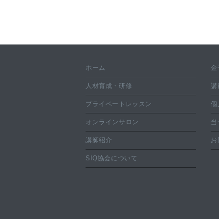
ホーム
金
人材育成・研修
講
プライベートレッスン
個
オンラインサロン
当
講師紹介
お
SIQ協会について