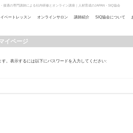
・接遇の専門講師による社内研修とオンライン講座｜人材育成のJAPAN・SIQ協会
ライベートレッスン
オンラインサロン
講師紹介
SIQ協会について
様マイページ
ます。表示するには以下にパスワードを入力してください: