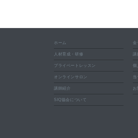
ホーム
金
人材育成・研修
講
プライベートレッスン
個
オンラインサロン
当
講師紹介
お
SIQ協会について