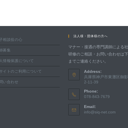
法人様・団体様の方へ
子相談役の心
マナー・接遇の専門講師による
師募集
研修のご相談・お問い合わせは
人情報保護について
までご連絡ください。
サイトのご利用について
Address:
兵庫県神戸市東灘区御影
問い合わせ
2-11-39
Phone:
078-843-7679
Email:
info@siq-net.com