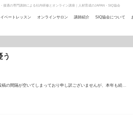
・接遇の専門講師による社内研修とオンライン講座｜人材育成のJAPAN・SIQ協会
ライベートレッスン
オンラインサロン
講師紹介
SIQ協会について
憂う
投稿の間隔が空いてしまっており申し訳ございませんが、本年も続…